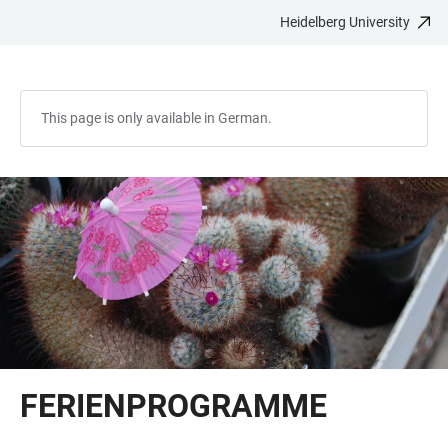
Heidelberg University
JUMP
OPEN
OPEN
ACCESSIBILITY
TO
MAIN
SEARCH
LINKS
MAIN
NAVIGATION
FORM
CONTENT
This page is only available in German.
FERIENPROGRAMME