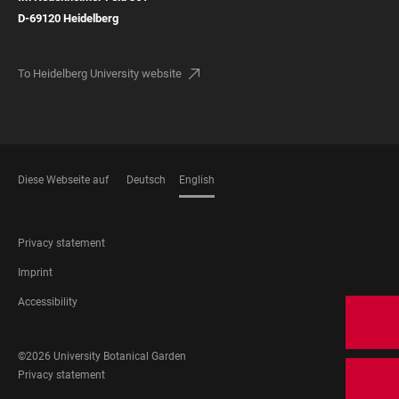
D-69120
Heidelberg
To Heidelberg University website
Diese Webseite auf
Deutsch
English
LANGUAGES
FOOTER
Privacy statement
LEGAL
Imprint
Accessibility
FOOTER
©2026 University Botanical Garden
SOCIAL
FOOTER
Privacy statement
MEDIA
LEGAL