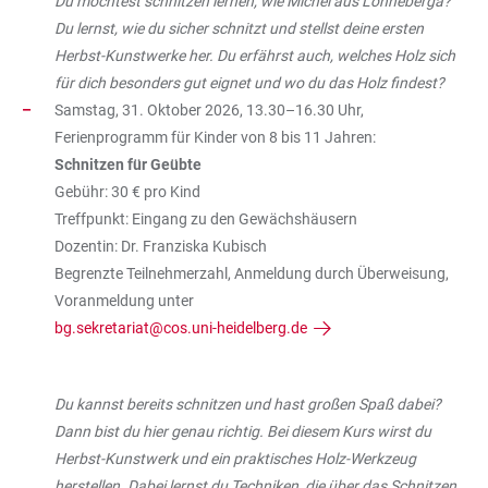
Du möchtest schnitzen lernen, wie Michel aus Lönneberga?
Du lernst, wie du sicher schnitzt und stellst deine ersten
Herbst-Kunstwerke her. Du erfährst auch, welches Holz sich
für dich besonders gut eignet und wo du das Holz findest?
Samstag, 31. Oktober 2026, 13.30–16.30 Uhr,
Ferienprogramm für Kinder von 8 bis 11 Jahren:
Schnitzen für Geübte
Gebühr: 30 € pro Kind
Treffpunkt: Eingang zu den Gewächshäusern
Dozentin: Dr. Franziska Kubisch
Begrenzte Teilnehmerzahl, Anmeldung durch Überweisung,
Voranmeldung unter
bg.sekretariat@cos.uni-heidelberg.de
Du kannst bereits schnitzen und hast großen Spaß dabei?
Dann bist du hier genau richtig. Bei diesem Kurs wirst du
Herbst-Kunstwerk und ein praktisches Holz-Werkzeug
herstellen. Dabei lernst du Techniken, die über das Schnitzen