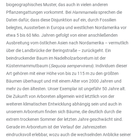
biogeographisches Muster, das auch in vielen anderen
Pflanzengattungen vorkommt. Bei
Hammamelis
sprechen die
Daten dafür, dass diese Disjunktion auf ein, durch Fossilien
belegtes, Aussterben in Europa und westlichen Nordamerika vor
etwa 5 bis 60 Mio. Jahren gefolgt von einer anschließenden
Ausbreitung vom östlichen Asien nach Nordamerika – vermutlich
über die Landbrücke der Beringstraße – zurückgeht. Ein
beindruckender Baum im Nadelholzarboretum ist der
Küstenmammutbaum (
Sequoia sempervirens
): Individuen dieser
Art gehören mit einer Höhe von bis zu 115 m zu den größten
Bäumen überhaupt und mit einem Alter von 2000 Jahren und
mehr zu den ältesten. Unser Exemplar ist ungefähr 50 Jahre alt.
Die Zukunft von Arboreten allgemein wird letztlich von der
weiteren klimatischen Entwicklung abhängig sein und auch in
unserem Arboretum finden sich Bäume, die deutlich durch die
extrem trockenen Sommer der letzten Jahre geschwächt sind.
Gerade im Arboretum ist der Verlauf der Jahreszeiten
eindrucksvoll erlebbar, wozu auch die wechselnden Anblicke seiner