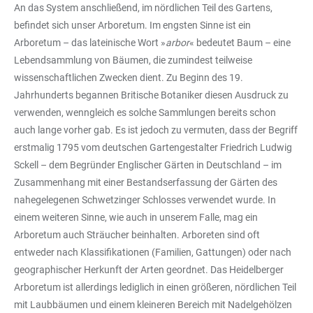
An das System anschließend, im nördlichen Teil des Gartens,
befindet sich unser Arboretum. Im engsten Sinne ist ein
Arboretum – das lateinische Wort »
arbor
« bedeutet Baum – eine
Lebendsammlung von Bäumen, die zumindest teilweise
wissenschaftlichen Zwecken dient. Zu Beginn des 19.
Jahrhunderts begannen Britische Botaniker diesen Ausdruck zu
verwenden, wenngleich es solche Sammlungen bereits schon
auch lange vorher gab. Es ist jedoch zu vermuten, dass der Begriff
erstmalig 1795 vom deutschen Gartengestalter Friedrich Ludwig
Sckell – dem Begründer Englischer Gärten in Deutschland – im
Zusammenhang mit einer Bestandserfassung der Gärten des
nahegelegenen Schwetzinger Schlosses verwendet wurde. In
einem weiteren Sinne, wie auch in unserem Falle, mag ein
Arboretum auch Sträucher beinhalten. Arboreten sind oft
entweder nach Klassifikationen (Familien, Gattungen) oder nach
geographischer Herkunft der Arten geordnet. Das Heidelberger
Arboretum ist allerdings lediglich in einen größeren, nördlichen Teil
mit Laubbäumen und einem kleineren Bereich mit Nadelgehölzen