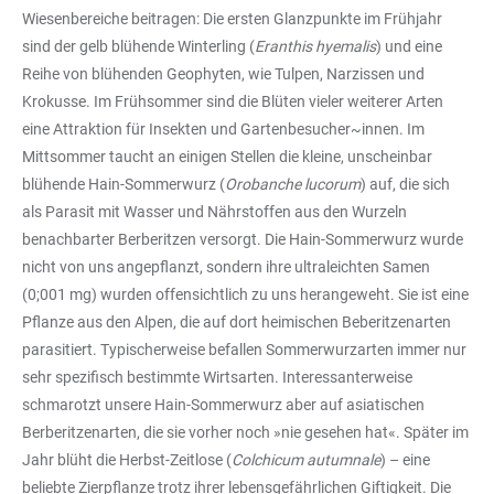
Wiesenbereiche beitragen: Die ersten Glanzpunkte im Frühjahr
sind der gelb blühende Winterling (
Eranthis hyemalis
) und eine
Reihe von blühenden Geophyten, wie Tulpen, Narzissen und
Krokusse. Im Frühsommer sind die Blüten vieler weiterer Arten
eine Attraktion für Insekten und Gartenbesucher~innen. Im
Mittsommer taucht an einigen Stellen die kleine, unscheinbar
blühende Hain-Sommerwurz (
Orobanche lucorum
) auf, die sich
als Parasit mit Wasser und Nährstoffen aus den Wurzeln
benachbarter Berberitzen versorgt. Die Hain-Sommerwurz wurde
nicht von uns angepflanzt, sondern ihre ultraleichten Samen
(0;001 mg) wurden offensichtlich zu uns herangeweht. Sie ist eine
Pflanze aus den Alpen, die auf dort heimischen Beberitzenarten
parasitiert. Typischerweise befallen Sommerwurzarten immer nur
sehr spezifisch bestimmte Wirtsarten. Interessanterweise
schmarotzt unsere Hain-Sommerwurz aber auf asiatischen
Berberitzenarten, die sie vorher noch »nie gesehen hat«. Später im
Jahr blüht die Herbst-Zeitlose (
Colchicum autumnale
) – eine
beliebte Zierpflanze trotz ihrer lebensgefährlichen Giftigkeit. Die