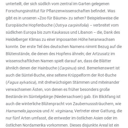
unterteilt, der sich südlich vom zentral im Garten gelegenen
Forschungsinstitut für Pflanzenwissenschaften befindet. Was
gibt es in unseren »Zoo für Bäume« zu sehen? Beispielsweise die
Europäische Hopfenbuche (
Ostrya carpinifolia
) – verbreitet vom
südlichen Europa bis zum Kaukasus und Libanon – die, Dank des
Heidelberger Klimas zu einer imposanten Höhe heranwachsen
konnte. Der erste Teil des deutschen Namens nimmt Bezug auf die
Blütenstände, die denen des Hopfens ähneln; der Artzusatz im
wissenschaftlichen Namen spielt darauf an, dass die Blätter
ähnlich denen der Hainbuche (
Carpinus
) sind. Bemerkenswert ist
auch die Süntel-Buche, eine seltene Krüppelform der Rot-Buche
(
Fagus sylvatica
), mit drehwüchsigen Stämmen und miteinander
verwachsenen Ästen, von denen es früher besonders große
Bestände im Süntelgebirge (Niedersachsen) gab. Ein Blickfang ist
auch die winterliche Blütenpracht von Zaubernusssträuchern, wie
Hamamelis japonic
a und
H. virginiana
, Vertreter einer Gattung, die
nur fünf Arten umfasst, die entweder im östlichen Asien oder im
östlichen Nordamerika vorkommen. Dieses disjunkte Areal ist ein