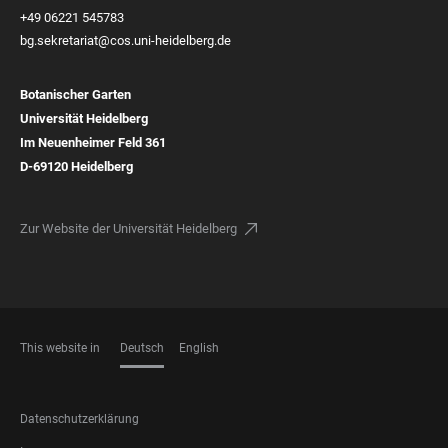
+49 06221 545783
bg.sekretariat@cos.uni-heidelberg.de
Botanischer Garten
Universität Heidelberg
Im Neuenheimer Feld 361
D-69120 Heidelberg
Zur Website der Universität Heidelberg
This website in
Deutsch
English
SPRACHEN
FOOTER
Datenschutzerklärung
LEGAL