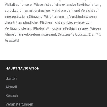
Vielfalt auf unseren Wiesen ist auf eine extensive Bewirtschaftung
zurückzuführen mit dreimaliger Mahd pro Jahr und Verzicht auf
eine zusätzliche Düngung. Wir bitten um Ihr Verständnis, wenn
diese trittempfindlichen Flächen nicht als »Liegewiese« zur
Verfügung stehen. [Photos: Atmosphäre Frühjahrsaspekt Wiesen,
Atmosphäre Arboretum insgesamt,
Orobanche lucorum
,
Eranthis
hyemalis
]
HAUPTNAVIGATION
FOOTER
Garten
Aktuell
Besuch
Veranstaltungen