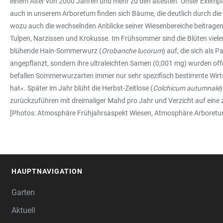
einem Alter von 2000 Jahren und mehr zu den ältesten. Unser Exemplar
auch in unserem Arboretum finden sich Bäume, die deutlich durch die
wozu auch die wechselnden Anblicke seiner Wiesenbereiche beitragen: 
Tulpen, Narzissen und Krokusse. Im Frühsommer sind die Blüten vieler
blühende Hain-Sommerwurz (
Orobanche lucorum
) auf, die sich als
angepflanzt, sondern ihre ultraleichten Samen (0;001 mg) wurden offe
befallen Sommerwurzarten immer nur sehr spezifisch bestimmte Wirts
hat«. Später im Jahr blüht die Herbst-Zeitlose (
Colchicum autumnale
)
zurückzuführen mit dreimaliger Mahd pro Jahr und Verzicht auf eine z
[Photos: Atmosphäre Frühjahrsaspekt Wiesen, Atmosphäre Arboret
HAUPTNAVIGATION
FOOTER
Garten
Aktuell