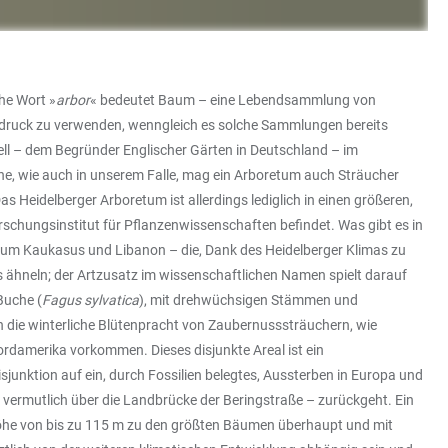
che Wort »
arbor
« bedeutet Baum – eine Lebendsammlung von
sdruck zu verwenden, wenngleich es solche Sammlungen bereits
ell – dem Begründer Englischer Gärten in Deutschland – im
, wie auch in unserem Falle, mag ein Arboretum auch Sträucher
 Heidelberger Arboretum ist allerdings lediglich in einen größeren,
rschungsinstitut für Pflanzenwissenschaften befindet. Was gibt es in
 zum Kaukasus und Libanon – die, Dank des Heidelberger Klimas zu
ähneln; der Artzusatz im wissenschaftlichen Namen spielt darauf
Buche (
Fagus sylvatica
), mit drehwüchsigen Stämmen und
 die winterliche Blütenpracht von Zaubernusssträuchern, wie
Nordamerika vorkommen. Dieses disjunkte Areal ist ein
isjunktion auf ein, durch Fossilien belegtes, Aussterben in Europa und
vermutlich über die Landbrücke der Beringstraße – zurückgeht. Ein
r Höhe von bis zu 115 m zu den größten Bäumen überhaupt und mit