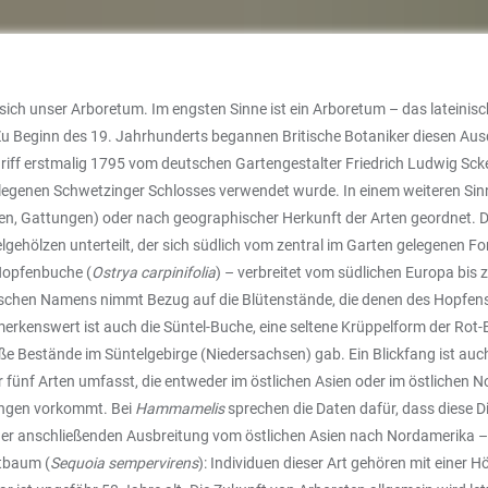
 sich unser Arboretum. Im engsten Sinne ist ein Arboretum – das lateinis
Zu Beginn des 19. Jahrhunderts begannen Britische Botaniker diesen Au
griff erstmalig 1795 vom deutschen Gartengestalter Friedrich Ludwig Sck
enen Schwetzinger Schlosses verwendet wurde. In einem weiteren Sinne
en, Gattungen) oder nach geographischer Herkunft der Arten geordnet. Das
gehölzen unterteilt, der sich südlich vom zentral im Garten gelegenen Fo
Hopfenbuche (
Ostrya carpinifolia
) – verbreitet vom südlichen Europa bis
schen Namens nimmt Bezug auf die Blütenstände, die denen des Hopfens 
merkenswert ist auch die Süntel-Buche, eine seltene Krüppelform der Rot-
e Bestände im Süntelgebirge (Niedersachsen) gab. Ein Blickfang ist auch
nur fünf Arten umfasst, die entweder im östlichen Asien oder im östlichen 
ungen vorkommt. Bei
Hammamelis
sprechen die Daten dafür, dass diese D
ner anschließenden Ausbreitung vom östlichen Asien nach Nordamerika – 
tbaum (
Sequoia sempervirens
): Individuen dieser Art gehören mit eine