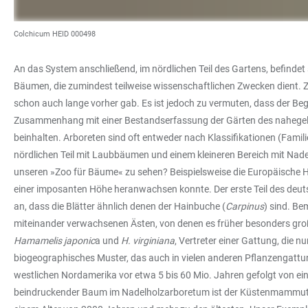
Colchicum HEID 000498
An das System anschließend, im nördlichen Teil des Gartens, befindet
Bäumen, die zumindest teilweise wissenschaftlichen Zwecken dient. 
schon auch lange vorher gab. Es ist jedoch zu vermuten, dass der Be
Zusammenhang mit einer Bestandserfassung der Gärten des nahegeleg
beinhalten. Arboreten sind oft entweder nach Klassifikationen (Famili
nördlichen Teil mit Laubbäumen und einem kleineren Bereich mit Nadel
unseren »Zoo für Bäume« zu sehen? Beispielsweise die Europäische 
einer imposanten Höhe heranwachsen konnte. Der erste Teil des deut
an, dass die Blätter ähnlich denen der Hainbuche (
Carpinus
) sind. Be
miteinander verwachsenen Ästen, von denen es früher besonders groß
Hamamelis japonic
a und
H. virginiana
, Vertreter einer Gattung, die 
biogeographisches Muster, das auch in vielen anderen Pflanzengatt
westlichen Nordamerika vor etwa 5 bis 60 Mio. Jahren gefolgt von ei
beindruckender Baum im Nadelholzarboretum ist der Küstenmammu