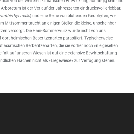
tztlich von der weiteren klimatischen Entwicklung abhängig sein und
rboretum ist der Verlauf der Jahreszeiten eindrucksvoll erlebbar,
ranthis hyemalis
) und eine Reihe von blühenden Geophyten, wie
Im Mittsommer taucht an einigen Stellen die kleine, unscheinbar
ritzen versorgt. Die Hain-Sommerwurz wurde nicht von uns
f dort heimischen Beberitzenarten parasitiert. Typischerweise
asiatischen Berberitzenarten, die sie vorher noch »nie gesehen
 Vielfalt auf unseren Wiesen ist auf eine extensive Bewirtschaftung
indlichen Flächen nicht als »Liegewiese« zur Verfügung stehen.