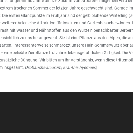
 ist ungefähr 50 Jahre alt. Die Zukunft von Arboreten allgemein wird le
 extrem trockenen Sommer der letzten Jahre geschwächt sind. Gerade im A
Die ersten Glanzpunkte im Frühjahr sind der gelb blühende Winterling (
E
 weiterer Arten eine Attraktion für Insekten und Gartenbesucher~innen. 
 Parasit mit Wasser und Nährstoffen aus den Wurzeln benachbarter Berbe
nsichtlich zu uns herangeweht. Sie ist eine Pflanze aus den Alpen, die au
arten. Interessanterweise schmarotzt unsere Hain-Sommerwurz aber auf 
 – eine beliebte Zierpflanze trotz ihrer lebensgefährlichen Giftigkeit. Die
usätzliche Düngung. Wir bitten um Ihr Verständnis, wenn diese trittempf
um insgesamt,
Orobanche lucorum
,
Eranthis hyemalis
]