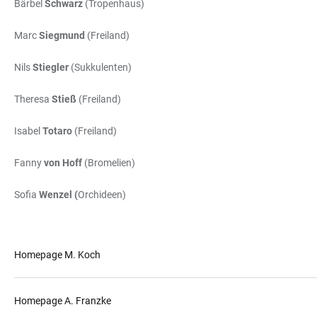
Bärbel
Schwarz
(Tropenhaus)
Marc
Siegmund
(Freiland)
Nils
Stiegler
(Sukkulenten)
Theresa
Stieß
(Freiland)
Isabel
Totaro
(Freiland)
Fanny
von Hoff
(Bromelien)
Sofia
Wenzel (
Orchideen)
Homepage M. Koch
Homepage A. Franzke