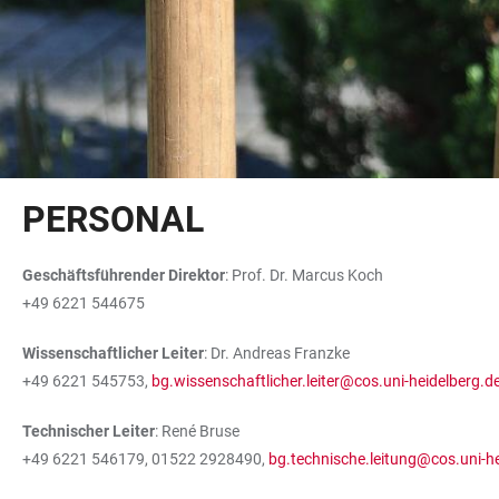
PERSONAL
Geschäftsführender Direktor
: Prof. Dr. Marcus Koch
+49 6221 544675
Wissenschaftlicher Leiter
: Dr. Andreas Franzke
+49 6221 545753,
bg.wissenschaftlicher.leiter@cos.uni-heidelberg.d
Technischer Leiter
: René Bruse
+49 6221 546179, 01522 2928490,
bg.technische.leitung@cos.uni-he