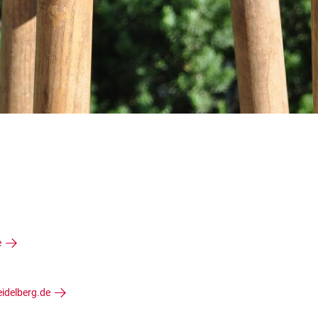
e
idelberg.de