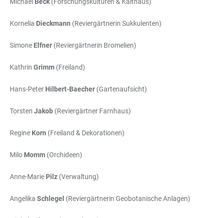
Michael
Beck
(Forschungskulturen & Kalthaus)
Kornelia
Dieckmann
(Reviergärtnerin Sukkulenten)
Simone
Elfner
(Reviergärtnerin Bromelien)
Kathrin
Grimm
(Freiland)
Hans-Peter
Hilbert-Baecher
(Gartenaufsicht)
Torsten
Jakob
(Reviergärtner Farnhaus)
Regine
Korn
(Freiland & Dekorationen)
Milo
Momm
(Orchideen)
Anne-Marie
Pilz
(Verwaltung)
Angelika
Schlegel
(Reviergärtnerin Geobotanische Anlagen)