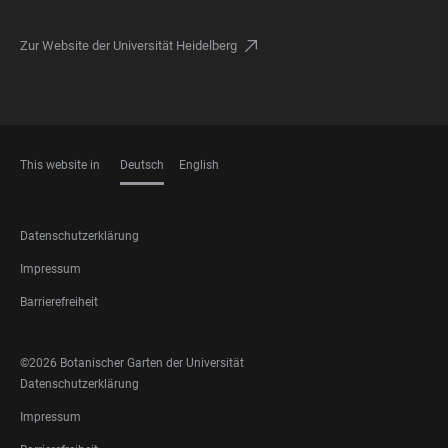
Zur Website der Universität Heidelberg
This website in
Deutsch
English
SPRACHEN
FOOTER
Datenschutzerklärung
LEGAL
Impressum
Barrierefreiheit
FOOTER
©2026 Botanischer Garten der Universität
SOCIAL
FOOTER
Datenschutzerklärung
MEDIA
LEGAL
Impressum