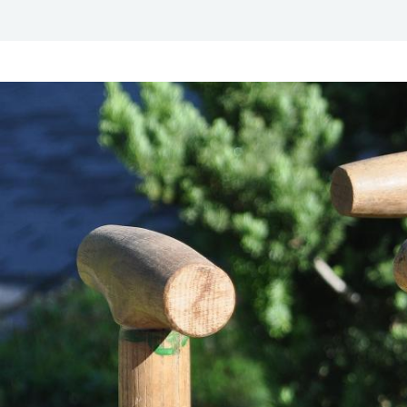
ZUM
HAUPTNAVIGATION
WEBSEITENSUCHE
LINKS
HAUPTINHALT
ÖFFNEN
ÖFFNEN
ZUR
BARRIEREFREIHEIT