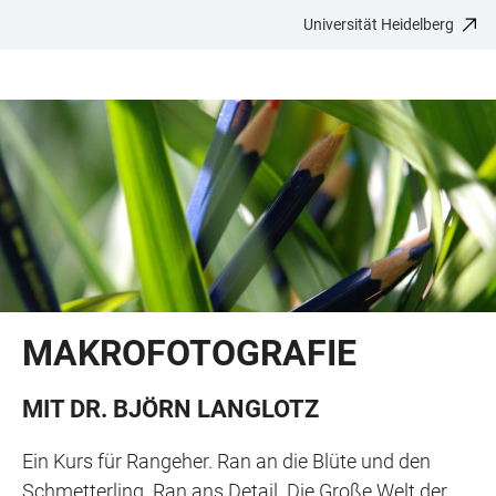
Universität Heidelberg
ZUM
HAUPTNAVIGATION
WEBSEITENSUCHE
LINKS
HAUPTINHALT
ÖFFNEN
ÖFFNEN
ZUR
BARRIEREFREIHEIT
MAKROFOTOGRAFIE
MIT DR. BJÖRN LANGLOTZ
Ein Kurs für Rangeher. Ran an die Blüte und den
Schmetterling. Ran ans Detail. Die Große Welt der