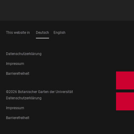
This website in
Deutsch
English
SPRACHEN
FOOTER
Datenschutzerklärung
LEGAL
Impressum
Barrierefreiheit
FOOTER
©2026 Botanischer Garten der Universität
SOCIAL
FOOTER
Datenschutzerklärung
MEDIA
LEGAL
Impressum
Barrierefreiheit