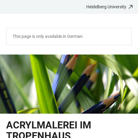
Heidelberg University
JUMP
OPEN
OPEN
ACCESSIBILITY
TO
MAIN
SEARCH
LINKS
MAIN
NAVIGATION
FORM
CONTENT
This page is only available in German.
ACRYLMALEREI IM
TROPENHAUS