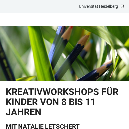
Universität Heidelberg
ZUM
HAUPTNAVIGATION
WEBSEITENSUCHE
LINKS
HAUPTINHALT
ÖFFNEN
ÖFFNEN
ZUR
BARRIEREFREIHEIT
KREATIVWORKSHOPS FÜR
KINDER VON 8 BIS 11
JAHREN
MIT NATALIE LETSCHERT