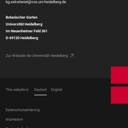
bg.sekretariat@cos.uni-heidelberg.de
Botanischer Garten
Universität Heidelberg
Im Neuenheimer Feld 361
D-69120 Heidelberg
Zur Website der Universität Heidelberg
This website in
Deutsch
English
SPRACHEN
FOOTER
Datenschutzerklärung
LEGAL
Impressum