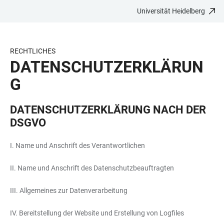
Universität Heidelberg
ZUM
HAUPTNAVIGATION
WEBSEITENSUCHE
LINKS
HAUPTINHALT
ÖFFNEN
ÖFFNEN
ZUR
BARRIEREFREIHEIT
RECHTLICHES
DATENSCHUTZERKLÄRUN
G
DATENSCHUTZERKLÄRUNG NACH DER
DSGVO
I. Name und Anschrift des Verantwortlichen
II. Name und Anschrift des Datenschutzbeauftragten
III. Allgemeines zur Datenverarbeitung
IV. Bereitstellung der Website und Erstellung von Logfiles